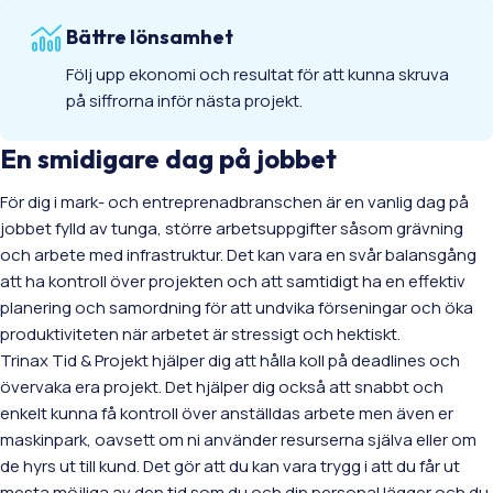
Bättre lönsamhet
Följ upp ekonomi och resultat för att kunna skruva
på siffrorna inför nästa projekt.
En smidigare dag på jobbet
För dig i mark- och entreprenadbranschen är en vanlig dag på
jobbet fylld av tunga, större arbetsuppgifter såsom grävning
och arbete med infrastruktur. Det kan vara en svår balansgång
att ha kontroll över projekten och att samtidigt ha en effektiv
planering och samordning för att undvika förseningar och öka
produktiviteten när arbetet är stressigt och hektiskt.
Trinax Tid & Projekt hjälper dig att hålla koll på deadlines och
övervaka era projekt. Det hjälper dig också att snabbt och
enkelt kunna få kontroll över anställdas arbete men även er
maskinpark, oavsett om ni använder resurserna själva eller om
de hyrs ut till kund. Det gör att du kan vara trygg i att du får ut
mesta möjliga av den tid som du och din personal lägger och du