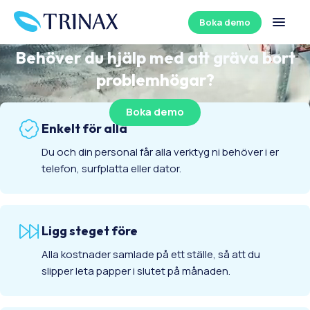
Mark & entreprenad
Boka demo
Behöver du hjälp med att gräva bort
problemhögar?
Boka demo
Enkelt för alla
Du och din personal får alla verktyg ni behöver i er
telefon, surfplatta eller dator.
Ligg steget före
Alla kostnader samlade på ett ställe, så att du
slipper leta papper i slutet på månaden.