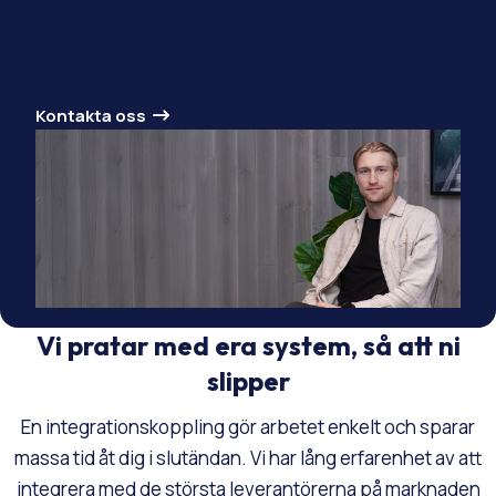
Enterprise
Behöver ni en helhetslösning skräddarsydd utefter era
rutiner och arbetssätt?
Kontakta oss
Vi pratar med era system, så att ni
slipper
En integrationskoppling gör arbetet enkelt och sparar
massa tid åt dig i slutändan. Vi har lång erfarenhet av att
integrera med de största leverantörerna på marknaden