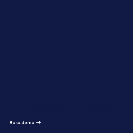
Standard
Vill ni komma igång snabbt för att byta papper och
penna mot laptop och mobil?
Boka demo