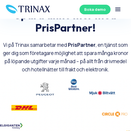
11 APRIL 2024
Boka demo
Spara ännu mer med
PrisPartner!
Vi på Trinax samarbetar med
PrisPartner
, en tjänst som
ger dig som företagare möjlighet att spara många kronor
på löpande utgifter varje månad – på allt från drivmedel
och hotellnätter till frakt och elektronik.