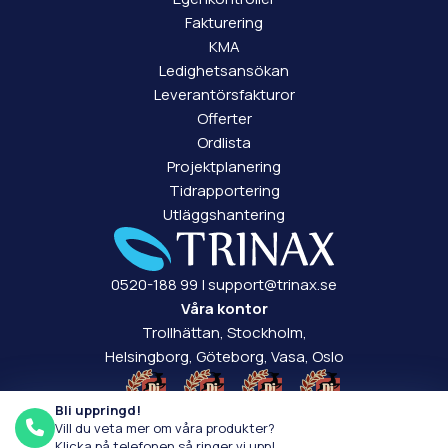
Fakturering
KMA
Ledighetsansökan
Leverantörsfakturor
Offerter
Ordlista
Projektplanering
Tidrapportering
Utläggshantering
0520-188 99
|
support@trinax.se
Våra kontor
Trollhättan, Stockholm,
Helsingborg, Göteborg, Vasa, Oslo
Bli uppringd!
Vill du veta mer om våra produkter?
Klicka på telefonen så ringer vi upp!