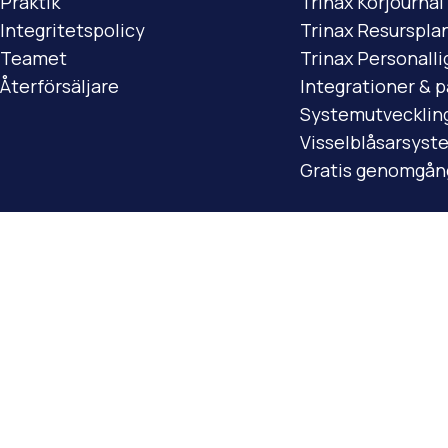
Praktik
Trinax Körjournal
Integritetspolicy
Trinax Resurspla
Teamet
Trinax Personalli
Återförsäljare
Integrationer & 
Systemutvecklin
Visselblåsarsyst
Gratis genomgån