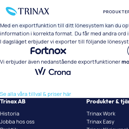
Export till lönesystem
PRODUKTER
Med en exportfunktion till ditt lönesystem kan du opt
information i korrekta format. Du får med andra ord in
I dagsläget erbjuder vi exporter till följande lönesy
Vi erbjuder även nedanstående exportfunktioner
mo
Se alla våra tillval & priser här
Trinax AB
Produkter & tjä
Historia
Trinax Work
Jobba hos oss
Trinax Easy