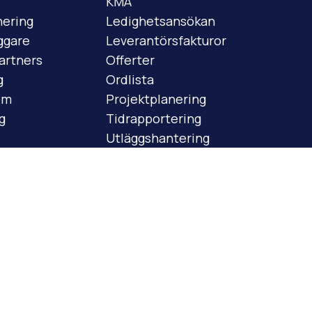
KMA
nering
Ledighetsansökan
ggare
Leverantörsfakturor
partners
Offerter
g
Ordlista
em
Projektplanering
g
Tidrapportering
Utläggshantering