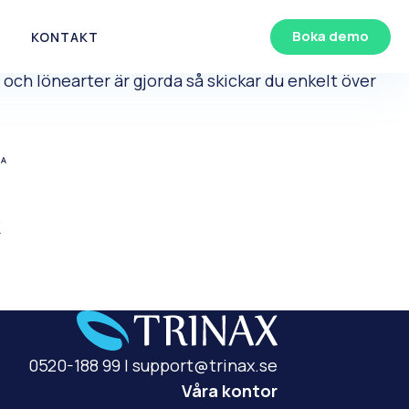
Boka demo
KONTAKT
och lönearter är gjorda så skickar du enkelt över
0520-188 99
|
support@trinax.se
Våra kontor