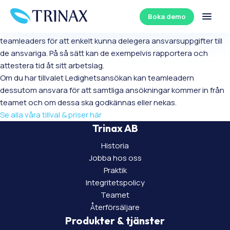
Teams
Boka demo
Dela upp dina anställda i grupper med medlemmar och
teamleaders för att enkelt kunna delegera ansvarsuppgifter till
de ansvariga. På så sätt kan de exempelvis rapportera och
attestera tid åt sitt arbetslag.
Om du har tillvalet Ledighetsansökan kan teamleadern
dessutom ansvara för att samtliga ansökningar kommer in från
teamet och om dessa ska godkännas eller nekas.
Se alla våra tillval & priser här
Trinax AB
Historia
Jobba hos oss
Praktik
Integritetspolicy
Teamet
Återförsäljare
Produkter & tjänster