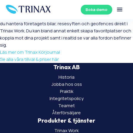
Integration Trinax Körjournal
Boka demo
Med en koppling mellan Trinax Work och Trinax Körjournal kan
du hantera företagets bilar, resesyften och geofences direkt i
Trinax Work. Du kan bland annat enkelt skapa favoritplatser och
koppla mot dina projekt samt i realtid se var alla fordon befinner
sig.
Läs mer om Trinax Körjournal
Se alla våra tillval & priser här
Trinax AB
Historia
Jobba hos oss
Praktik
Integritetspolicy
Teamet
Återförsäljare
Produkter & tjänster
Trinax Work