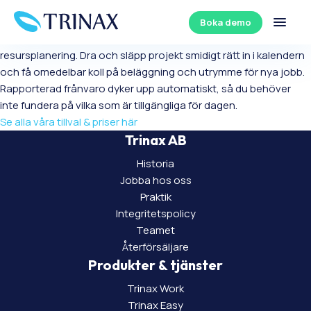
Resursplanering
Boka demo
Planera enkelt in projekten per dag, tid och anställd med vår
resursplanering. Dra och släpp projekt smidigt rätt in i kalendern
och få omedelbar koll på beläggning och utrymme för nya jobb.
Rapporterad frånvaro dyker upp automatiskt, så du behöver
inte fundera på vilka som är tillgängliga för dagen.
Se alla våra tillval & priser här
Trinax AB
Historia
Jobba hos oss
Praktik
Integritetspolicy
Teamet
Återförsäljare
Produkter & tjänster
Trinax Work
Trinax Easy