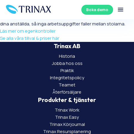
Egenkontroller
Boka demo
Skapa snabbt och enkelt upp kontrollpunkter och checklistor för
dina anställda, så inga arbetsuppgifter faller mellan stolarna.
Läs mer om egenkontroller
Se alla våra tillval & priser här
Trinax AB
Historia
Jobba hos oss
Praktik
Integritetspolicy
Teamet
Återförsäljare
Produkter & tjänster
Trinax Work
Trinax Easy
Trinax Körjournal
Trinax Resursplanering