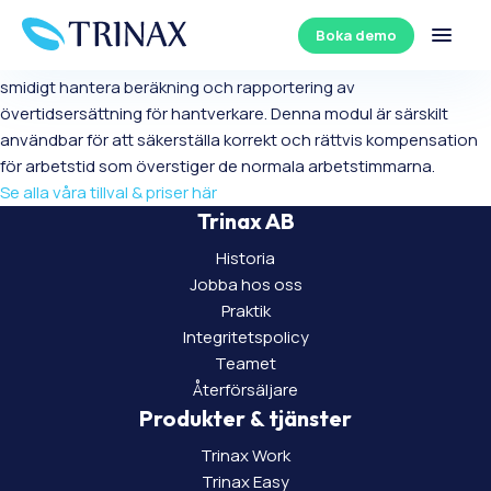
OB
Boka demo
Trinax Tids OB-tillval (övertidsersättning) är designad för att
smidigt hantera beräkning och rapportering av
övertidsersättning för hantverkare. Denna modul är särskilt
användbar för att säkerställa korrekt och rättvis kompensation
för arbetstid som överstiger de normala arbetstimmarna.
Se alla våra tillval & priser här
Trinax AB
Historia
Jobba hos oss
Praktik
Integritetspolicy
Teamet
Återförsäljare
Produkter & tjänster
Trinax Work
Trinax Easy